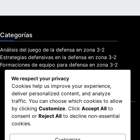
Categorías
Análisis del juego de la defensa en zona 3-2
Estrategias defensivas en la defensa en zona 3-2
Formaciones de equipo para defensa en zona 3-2
We respect your privacy
Cookies help us improve your experience,
deliver personalized content, and analyze
Legal
traffic. You can choose which cookies to allow
by clicking
Customize
. Click
Accept All
to
Política de protección de datos
consent or
Reject All
to decline non-essential
Política de cookies
cookies.
Términos y condiciones
Ponte en contacto
Customize