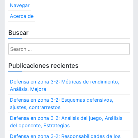
Navegar
Acerca de
Buscar
S
e
a
Publicaciones recientes
r
c
Defensa en zona 3-2: Métricas de rendimiento,
h
Análisis, Mejora
f
o
Defensa en zona 3-2: Esquemas defensivos,
r
ajustes, contrarrestos
:
Defensa en zona 3-2: Análisis del juego, Análisis
del oponente, Estrategias
Defensa en zona 3-2: Responsabilidades de los