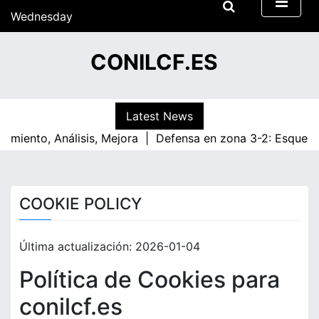
S
Wednesday
k
15/07/2026
i
13:35
CONILCF.ES
p
t
o
c
Latest News
o
imiento, Análisis, Mejora |
Defensa en zona 3-2: Esquemas 
n
t
e
n
COOKIE POLICY
t
Última actualización: 2026-01-04
Política de Cookies para
conilcf.es